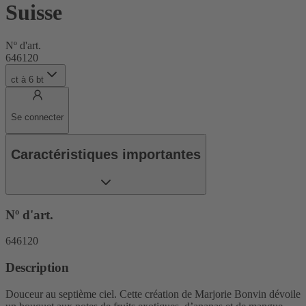
Suisse
Nº d'art.
646120
ct
à
6
bt
Se connecter
Caractéristiques importantes
Nº d'art.
646120
Description
Douceur au septième ciel. Cette création de Marjorie Bonvin dévoile