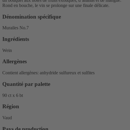
un bouquet aux notes de fruits exotiques, d’ananas et de mangue.
Rond en bouche, le vin se prolonge sur une finale délicate.
Dénomination spécifique
Murailes No.7
Ingrédients
Wein
Allergènes
Contient allergènes:
anhydride sulfureux et sulfites
Quantité par palette
90 ct x 6 bt
Région
Vaud
Pays de production