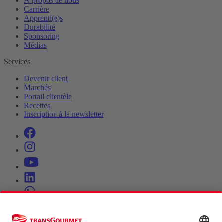
À propos de nous
Carrière
Apprenti(e)s
Durabilité
Sponsoring
Médias
Services
Devenir client
Marchés
Portail clientèle
Recettes
Inscription à la newsletter
8.37.6